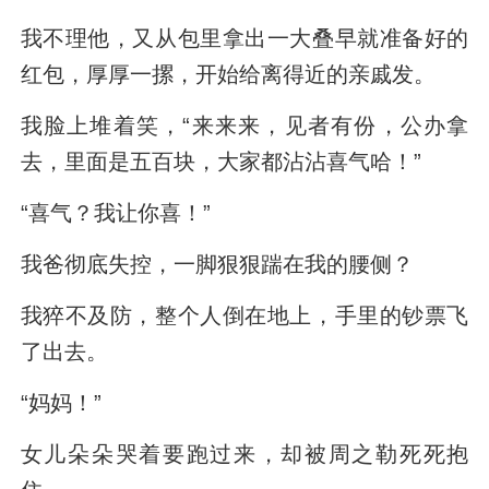
我不理他，又从包里拿出一大叠早就准备好的
红包，厚厚一摞，开始给离得近的亲戚发。
我脸上堆着笑，“来来来，见者有份，公办拿
去，里面是五百块，大家都沾沾喜气哈！”
“喜气？我让你喜！”
我爸彻底失控，一脚狠狠踹在我的腰侧？
我猝不及防，整个人倒在地上，手里的钞票飞
了出去。
“妈妈！”
女儿朵朵哭着要跑过来，却被周之勒死死抱