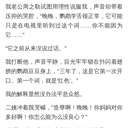
我老公周之勒试图用理性说服我，声音却带着
压抑的哭腔，“晚晚，鹦鹉学舌很正常，它可能
只是在电视里听到过这个词……你不能因为
它……”
“它之前从来没说过话。”
我打断他，声音平静，目光牢牢锁在扑闪着翅
膀的鹦鹉豆豆身上，“三年了，这是它第一次开
口。第一个词，就是‘红色’。”
我的解释显然没办法平息众怒。
二姨冲着我哭喊，“造孽啊！晚晚！你妈妈对你
多好啊！你怎么能为么没良心？”