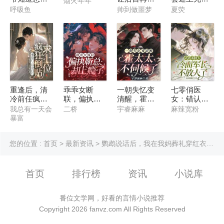
烟火年年
人工智能啦
伟大
的网恋女友
呼吸鱼
帅到做噩梦
夏荧
重逢后，清
乖乖女断
一朝失忆变
七零俏医
冷前任疯狂
联，偏执靳
清醒，霍太
女：错认未
倒贴求上位
总却上瘾了
太不伺候了
婚夫，被小
我总有一天会
二桥
宇睿麻麻
麻辣宽粉
叔独宠
暴富
您的位置 :
首页
>
最新资讯
> 鹦鹉说话后，我在我妈葬礼穿红衣全文免费阅读 侠名小说最新章节目录
首页
排行榜
资讯
小说库
番位文学网，好看的言情小说推荐
Copyright 2026 fanvz.com All Rights Reserved