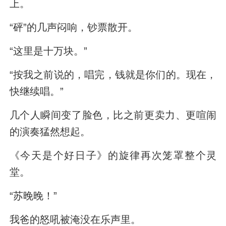
上。
“砰”的几声闷响，钞票散开。
“这里是十万块。”
“按我之前说的，唱完，钱就是你们的。现在，
快继续唱。”
几个人瞬间变了脸色，比之前更卖力、更喧闹
的演奏猛然想起。
《今天是个好日子》的旋律再次笼罩整个灵
堂。
“苏晚晚！”
我爸的怒吼被淹没在乐声里。