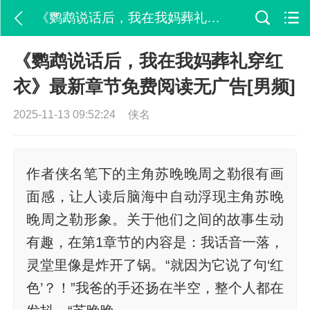
《鹦鹉说话后，我在我妈葬礼穿红衣》最新章节免费阅读无广告[男频]
《鹦鹉说话后，我在我妈葬礼穿红
衣》最新章节免费阅读无广告[男频]
2025-11-13 09:52:24
侠名
作者侠名笔下的主角苏晚晚周之勒很有画
面感，让人读后脑海中自动浮现主角苏晚
晚周之勒形象。关于他们之间的故事生动
有趣，在第1章节的内容是：我话音一落，
灵堂里像是炸开了锅。“就因为它说了句‘红
色’？！”我爸的手还扬在半空，整个人都在