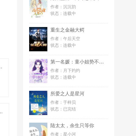
作者：沉沉韵
状态：
连载中
重生之金融大鳄
作者：午后天空
状态：
连载中
第一名媛：童小姐势不可挡
太子彻夜沦陷
作者：月下灼灼
状态：
连载中
所爱之人是星河
作者：于梓贝
状态：
已完结
百座小学曝光，全网泪目
陆太太，余生只等你
作者：星小河