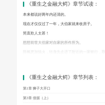
《重生之金融大鳄》章节试读：
本来都说好两年内还清的。
现在才仅仅过了一年，大伯家就来收房子。
简直欺人太甚！
想想前世大伯家对自家的所作所为。
陈枫更加恼火，转身先走进了附近的一家银行，
不料刚去取完钱，从银行出来，李婶又一个电话
陈枫接起电话一听。
《重生之金融大鳄》章节列表：
“小枫啊，你快回来吧，你大伯母带的那群人，开
第1章 狮子大开口
“草！”
第3章 借据（上）
原本已经怒不可遏的陈枫一听更加狂躁了。