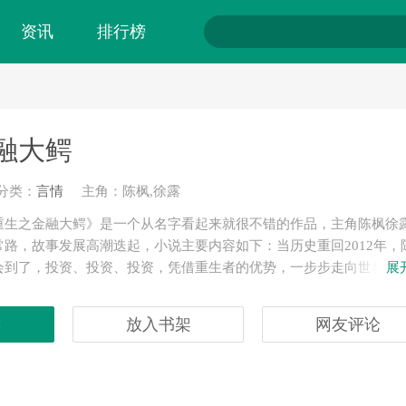
资讯
排行榜
融大鳄
分类：
言情
主角：陈枫,徐露
重生之金融大鳄》是一个从名字看起来就很不错的作品，主角陈枫徐
常路，故事发展高潮迭起，小说主要内容如下：
当历史重回2012年，
会到了，投资、投资、投资，凭借重生者的优势，一步步走向世界首
展
读
放入书架
网友评论