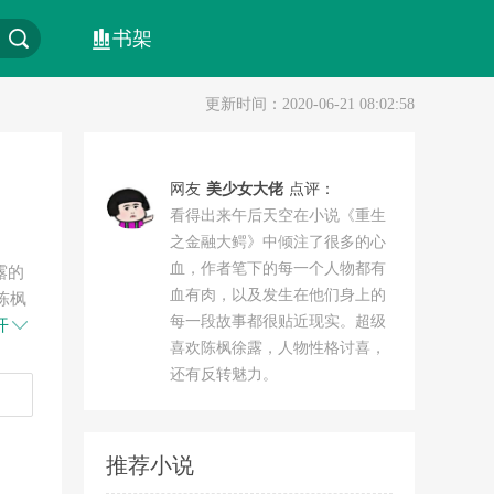
书架
更新时间：2020-06-21 08:02:58
网友
美少女大佬
点评：
看得出来午后天空在小说《重生
之金融大鳄》中倾注了很多的心
血，作者笔下的每一个人物都有
露的
血有肉，以及发生在他们身上的
陈枫
每一段故事都很贴近现实。超级
开
喜欢陈枫徐露，人物性格讨喜，
还有反转魅力。
推荐小说