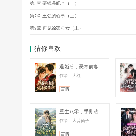
第5章 要钱是吧？（上）
扫了一眼街道前，正好看到一个身穿保安服的壮
第7章 王强的心事（上）
巧了，这不正是前世自己的好兄弟王强么。
第9章 再见徐家母女（上）
“强哥！”
陈枫连忙走过去，拍了拍那个壮汉的肩膀。
猜你喜欢
身穿保安服的壮汉扭头看了一眼陈枫，立马露出了
“强哥，先别说这个了。现在有人欺负到我爸妈头
退婚后，恶毒前妻靠宠暴君续命
作者：大红
陈枫满脸凝重地说道。
“什么？连伯父伯母都敢欺负，你等着我马上去叫
言情
王强转身就走到保安亭里叫人。
重生八零，手撕渣男后嫁清冷大佬
不一会儿，王强就带着三个同样穿着保安制服的
作者：大蒜仙子
而且，在每个人的腰里都插着一根橡胶棍。
言情