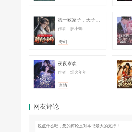
“这是你们枫哥！”王强指了指陈枫说道。
“枫哥！”三个小弟向陈枫点了点头，他们原本都
我一败家子，天子却聘我当帝师
“辛苦大家了，事情解决后我请大家吃饭！”陈枫
作者：肥小蝎
陈枫家是一个老式的居民楼，由于前年有消息说
奇幻
而是抵押在大伯家的原因。
房子楼下有一个老式自行车棚。
夜夜岑欢
当陈枫带着四个人赶到楼下的时候，刚好看见大
作者：烟火年年
老妈抱着房产证躲在老爸后面。
言情
而老爸则是将老妈护在身后，一脸怒容地瞪着大
旁边也围了一堆看热闹的邻居窃窃私语.....
网友评论
“大嫂，不是已经说好了，房子只是暂时抵押给你
说道。