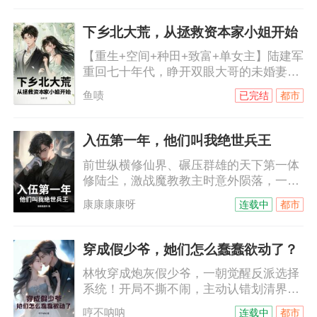
当保安吧。”“当个...”直到许道真正看着眼
前百亩的庄园，才知道自己拒绝的早了。
下乡北大荒，从拯救资本家小姐开始
年薪五十万，豪车随便开......年仅二十二
【重生+空间+种田+致富+单女主】陆建军
的许道便过上了混吃等死的生活。冰山总
重回七十年代，睁开双眼大哥的未婚妻沈
裁大小姐：许道，来接我，今晚咱们去海
佳佳竟在自己床上。上一世身败名裂，这
边聊聊入赘的问题。
鱼啧
已完结
都市
一世他反手揭穿阴谋。搬空家产，带着“资
本家小姐”远走北大荒。荒原、野兽、缺衣
少食——在别人眼中是绝境，却是他逆袭
入伍第一年，他们叫我绝世兵王
的起点。别人吃苦，他种田致富。别人受
前世纵横修仙界、碾压群雄的天下第一体
罪，他护着心上人逆风翻盘。多年后，沈
修陆尘，激战魔教教主时意外陨落，一朝
佳佳靠在他肩头：“你当初为什么非要带我
穿越到现代都市。他附身高考仅考74分、
走？”陆建军笑而不语——因为上辈子，欠
康康康康呀
连载中
都市
人人耻笑的陆家废物纨绔身上，父亲失望
你的。
暴怒，未婚妻当众上门退婚，家族嘲讽、
邻里鄙夷，人人都觉得他烂泥扶不上墙。
穿成假少爷，她们怎么蠢蠢欲动了？
昔日至尊王者灵魂苏醒，丹田虽废，通天
林牧穿成炮灰假少爷，一朝觉醒反派选择
绝世体术犹在。读书无用，废物之名？他
系统！开局不撕不闹，主动认错划清界
毅然扔掉网游烟酒，接过入伍通知，踏入
限，全家直接破防！林家人：这孩子怎么
铁血军营。
哼不呐呐
连载中
都市