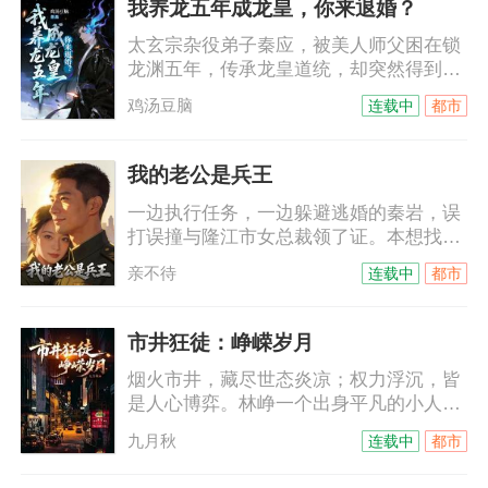
我养龙五年成龙皇，你来退婚？
太玄宗杂役弟子秦应，被美人师父困在锁
龙渊五年，传承龙皇道统，却突然得到父
母被迫卖灵血还债的消息，回归后，亲眼
鸡汤豆脑
连载中
都市
见到父母被未婚妻羞辱贬低，秦应一脸淡
然：“神龙岂能配蝼蚁，你被休了！”
我的老公是兵王
一边执行任务，一边躲避逃婚的秦岩，误
打误撞与隆江市女总裁领了证。本想找个
挡箭牌逃避相亲的许雪允，做梦也不会想
亲不待
连载中
都市
到。她这位便宜老公，竟然是当世最强的
兵王！
市井狂徒：峥嵘岁月
烟火市井，藏尽世态炎凉；权力浮沉，皆
是人心博弈。林峥一个出身平凡的小人
物，没有背景，没有靠山，唯有一腔孤勇
九月秋
连载中
都市
与缜密心思。从泥泞里起身，于夹缝中求
生，看透人情世故，深谙进退之道。一次