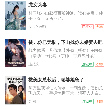
无意中邂逅了神秘女老板，在她的帮助
龙女为妻
下，赚到第一桶金。从而披荆斩棘，对抗
村医张小山获得百般神通。读心鉴宝，妙
规则，利用规则，在繁华都市的权力漩涡
手回春，无所不能。
中，从尘埃登顶，终掌风云，登顶巅峰。
发呆的老猫
已完结
都市
徒儿你已无敌，下山找你未婚妻去吧
战力体系：凡俗境【外劲（明劲）➔内劲
（暗劲）➔化境（宗师，可真气外放）➔
抱丹（大宗师，真气化罡）】超凡境【武
迷茫庆
连载中
都市
王（罡气凝物）➔武皇（御空飞行）➔武
尊（开辟武域）➔武圣（滴血重生）➔神
境（陆地神仙，掌控天地之力）】“师傅，
救美女总裁后，老婆她急了
我求求您了，让我再修炼几年吧！”“滚！
陈万里获得仙人传承，一朝觉醒，便如龙
你武道已入化境，医术起死回生，就连奇
飞九天。一手握惊世医术，活死人肉白
门遁甲、风水相术都青出于蓝，老子已经
骨，达官显贵尽低头！一手持杀人利剑，
没什么能教你的了！”
金佛
连载中
都市
斩破虚空，举世强者亦折服！从此红颜相