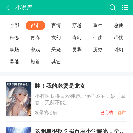
小说库
全部
都市
言情
穿越
重生
总裁
婚恋
青春
玄幻
奇幻
仙侠
武侠
职场
游戏
悬疑
灵异
历史
科幻
异能
短篇
其它
哇！我的老婆是龙女
小村医获得百般神通。读心鉴宝，妙手回
春，无所不能。
发呆的老猫
已完结
都市
这明星很抠？捐百座小学曝光，全网泪目