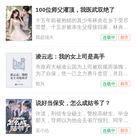
伴，兄弟相随，纵情都市……
100位师父灌顶，我医武双绝了
十五年前被抱错的真少爷林炎在乡下受尽
苦楚。十五岁被亲生父母接回家，林炎满
心欢喜的以为等来了亲情，却沦为假少爷
我必须火
连载中
都市
林澈的替罪羊，被狠心送入外国监狱。谁
知监狱里竟然隐藏着100位隐世大能！五
年间，他尽得真传，医武双绝！狂龙出狱
凌云志：我的女上司是高手
之日，更有武道通天，气质清冷绝尘的美
市政府大秘凌云因为上司被双规而落魄，
女师尊与他立下武帝之约！归家后，偏心
为了自保，凭一己之力勇斗贪官，并且在
父母不仅毫无愧疚，竟还逼他入赘寡妇
机缘巧合之下帮助女副市长度过难关而得
家，好给假少爷换取投资铺路。林炎当场
勃兴
连载中
都市
到重用，为他攀登仕途巅峰奠定了坚实的
撕碎婚书，冷笑连连。
基础。
说好当保安，怎么成姑爷了？
许道，刑侦专业硕士，警校高材生。毕业
那天，导师以为他会去省厅报到。同学以
为他会进重案组，在犯罪现场大展拳脚。
吴小怂
连载中
都市
结果他爸一个电话打过来——“儿子，来这