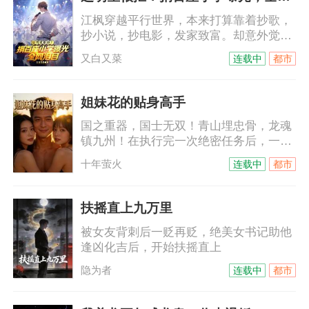
江枫穿越平行世界，本来打算靠着抄歌，
抄小说，抄电影，发家致富。却意外觉醒
公益巨星系统，靠抄歌赚来的钱，全部都
又白又菜
连载中
都市
要捐给贫困山区。于是，江枫在获得金曲
奖的晚上，被人看到坐地铁去领奖。成为
最年轻的影帝当天，被人拍到吃泡面加不
姐妹花的贴身高手
起蛋。参加爆款综艺，被人发现住在城中
国之重器，国士无双！青山埋忠骨，龙魂
村老破小出租房，用的是老年机。就连出
镇九州！在执行完一次绝密任务后，一代
去吃个牛排，都要用花贝！于是，很多人
传奇兵王段飞回归都市，邂逅了一对姐妹
说江枫作秀。但当江枫捐赠的希望小学全
十年萤火
连载中
都市
花，从此再度开启一段精彩纷呈，热血激
部曝光，全网泪目。原来，我们都误会他
荡的人生……
了？
扶摇直上九万里
被女友背刺后一贬再贬，绝美女书记助他
逢凶化吉后，开始扶摇直上
隐为者
连载中
都市