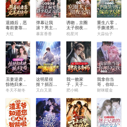
退婚后，恶
弹幕让我
诱吻，京圈
重生八零，
毒前妻靠宠
滚？男主偏
太子彻夜沦
手撕渣男后
暴君续命
要我坐稳正
陷
嫁清冷大佬
大红
暴富香香
枕星河
大蒜仙子
宫位
丑妻逆袭，
这明星很
我一败家
我拿你当
惊艳归来他
抠？捐百座
子，天子却
哥，你却勾
跪求复婚
小学曝光，
聘我当帝师
引我，这对
冬天不耐冬
又白又菜
肥小蝎
财咪暖金
全网泪目
吗