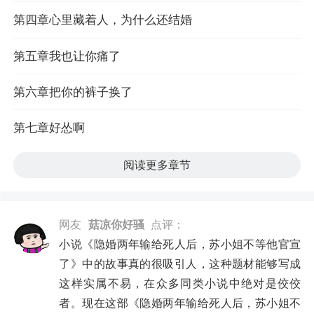
第四章心里藏着人，为什么还结婚
第五章我也让你痛了
第六章把你的裤子换了
第七章好怂啊
阅读更多章节
网友
菇凉你好骚
点评：
小说《隐婚两年输给死人后，苏小姐不等他官宣
了》中的故事真的很吸引人，这种题材能够写成
这样实属不易，在众多同类小说中绝对是佼佼
者。现在这部《隐婚两年输给死人后，苏小姐不