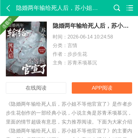
隐婚两年输给死人后，苏小姐不等他官宣了
连载中
隐婚两年输给死人后，苏小姐不等他官宣了
时间：2026-06-14 10:24:58
分类：
言情
作者：步步生花
主角：苏青禾项慕沉
在线阅读
APP阅读
《隐婚两年输给死人后，苏小姐不等他官宣了》是作者步
步生花创作的一部经典小说，小说主角是苏青禾项慕沉，
里面的情节超级有意思，实力推荐阅读。下面为大家介绍
《隐婚两年输给死人后，苏小姐不等他官宣了》的主要内