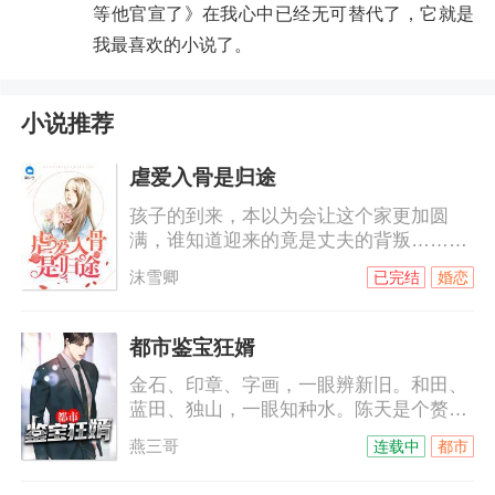
等他官宣了》在我心中已经无可替代了，它就是
我最喜欢的小说了。
小说推荐
虐爱入骨是归途
孩子的到来，本以为会让这个家更加圆
满，谁知道迎来的竟是丈夫的背叛……她
发誓，一定不会让这对狗男女好过！而突
沫雪卿
已完结
婚恋
如其来的他让赵晓晓冰封的心再次融
化……
都市鉴宝狂婿
金石、印章、字画，一眼辨新旧。和田、
蓝田、独山，一眼知种水。陈天是个赘
婿，却让家主为其奉茶，让亲朋奉为神
燕三哥
连载中
都市
明，让老婆性福快乐；如是种种，自要从
鉴宝一事讲起……