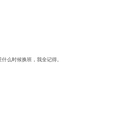
卫什么时候换班，我全记得。