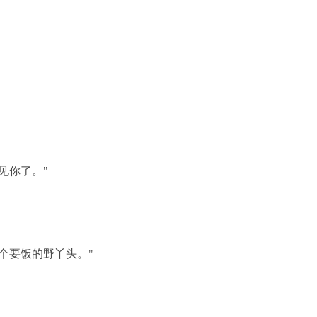
见你了。"
个要饭的野丫头。"