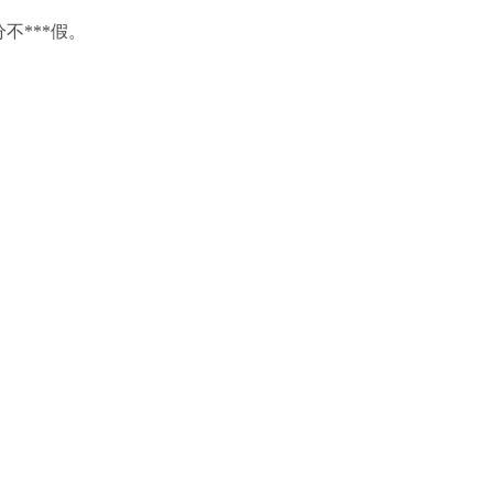
不***假。