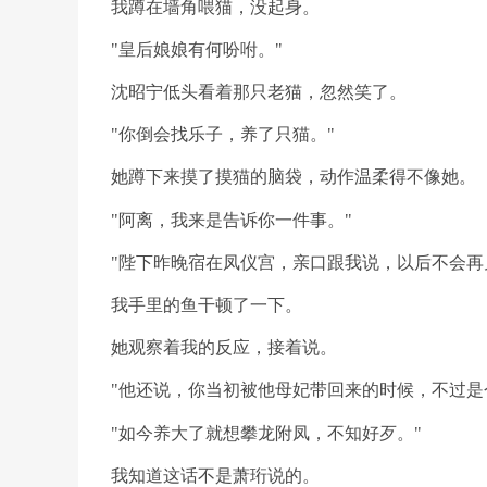
我蹲在墙角喂猫，没起身。
"皇后娘娘有何吩咐。"
沈昭宁低头看着那只老猫，忽然笑了。
"你倒会找乐子，养了只猫。"
她蹲下来摸了摸猫的脑袋，动作温柔得不像她。
"阿离，我来是告诉你一件事。"
"陛下昨晚宿在凤仪宫，亲口跟我说，以后不会再
我手里的鱼干顿了一下。
她观察着我的反应，接着说。
"他还说，你当初被他母妃带回来的时候，不过是
"如今养大了就想攀龙附凤，不知好歹。"
我知道这话不是萧珩说的。