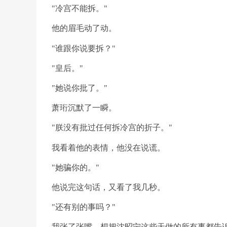
"冷宫不能拆。"
他的眉毛动了动。
"谁跟你说要拆？"
"皇后。"
"她说你批了。"
萧珩沉默了一瞬。
"朕没有批过任何拆冷宫的折子。"
我看着他的表情，他没在说谎。
"她骗你的。"
他说完这句话，又看了我几秒。
"还有别的事吗？"
我张了张嘴，想把沈昭宁这些天做的所有事都告诉