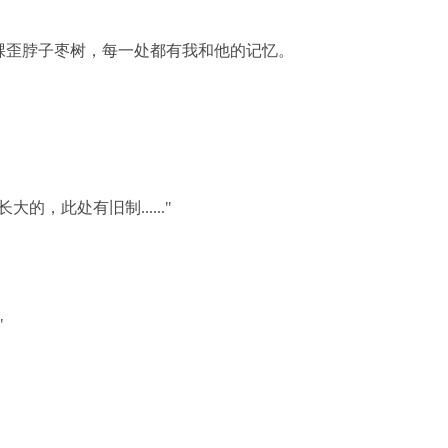
棵歪脖子枣树，每一处都有我和他的记忆。
，此处有旧制......"
"