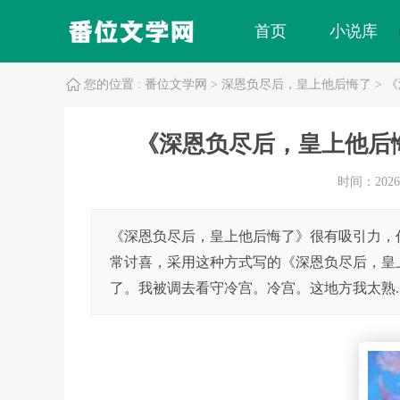
首页
小说库
搜索
您的位置 :
番位文学网
>
深恩负尽后，皇上他后悔了
> 
《深恩负尽后，皇上他后
时间：
2026
《深恩负尽后，皇上他后悔了》很有吸引力，作
常讨喜，采用这种方式写的《深恩负尽后，皇
了。我被调去看守冷宫。冷宫。这地方我太熟....