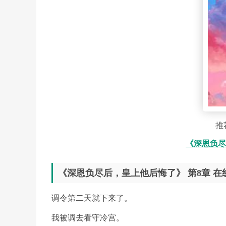
10分
推
《深恩负尽
《深恩负尽后，皇上他后悔了》 第8章 在
调令第二天就下来了。
我被调去看守冷宫。