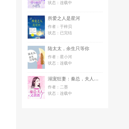
状态：
连载中
所爱之人是星河
作者：于梓贝
状态：
已完结
陆太太，余生只等你
作者：星小河
状态：
连载中
溺宠狂妻：秦总，夫人又虐渣了
作者：二墨
状态：
连载中