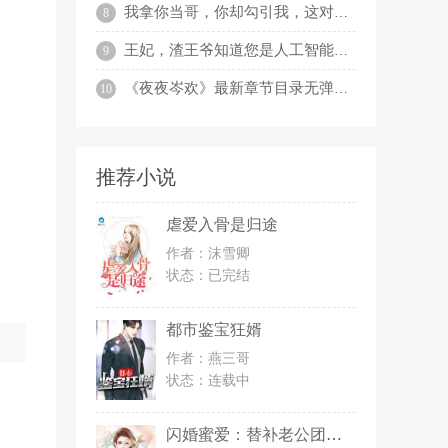
我拿你当哥，你却勾引我，这对吗季司夜许越浅最新章节免费全文阅读
8
王妃，渣王爷知道您是人工智能啦呼吸鱼小说免费阅读完整版在线观看
9
《夜夜岑欢》最新章节目录无弹窗全文免费阅读
10
推荐小说
虐爱入骨是归途
作者：沫雪卿
状态：
已完结
都市鉴宝狂婿
作者：燕三哥
状态：
连载中
闪婚蜜爱：替补老公团宠妻