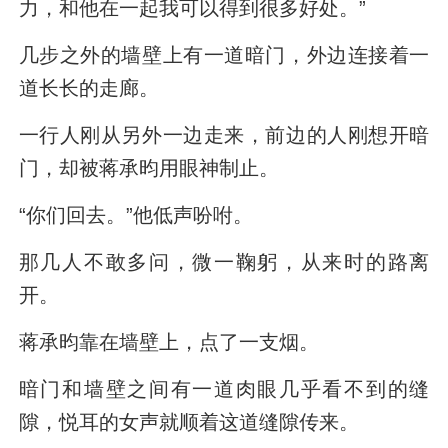
力，和他在一起我可以得到很多好处。”
几步之外的墙壁上有一道暗门，外边连接着一
道长长的走廊。
一行人刚从另外一边走来，前边的人刚想开暗
门，却被蒋承昀用眼神制止。
“你们回去。”他低声吩咐。
那几人不敢多问，微一鞠躬，从来时的路离
开。
蒋承昀靠在墙壁上，点了一支烟。
暗门和墙壁之间有一道肉眼几乎看不到的缝
隙，悦耳的女声就顺着这道缝隙传来。