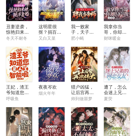
丑妻逆袭，
这明星很
我一败家
我拿你当
惊艳归来他
抠？捐百座
子，天子却
哥，你却勾
跪求复婚
小学曝光，
聘我当帝师
引我，这对
冬天不耐冬
又白又菜
肥小蝎
财咪暖金
全网泪目
吗
王妃，渣王
夜夜岑欢
猎户凶猛，
遭了，怎么
爷知道您是
让后宫再次
会迷上兄弟
烟火年年
人工智能啦
伟大
的网恋女友
呼吸鱼
帅到做噩梦
夏荧