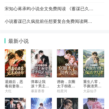
宋知心蒋承昀小说全文免费阅读 《蓄谋已久疯批前任想要复合》章节目录
小说蓄谋已久疯批前任想要复合免费阅读网站精彩章节推荐
最新小说
退婚后，恶
弹幕让我
诱吻，京圈
重生八零，
毒前妻靠宠
滚？男主偏
太子彻夜沦
手撕渣男后
暴君续命
要我坐稳正
陷
嫁清冷大佬
大红
暴富香香
枕星河
大蒜仙子
宫位