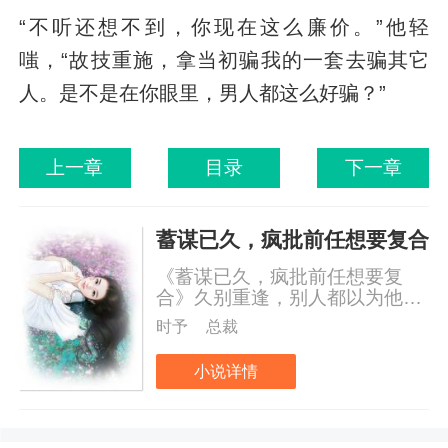
“不听还想不到，你现在这么廉价。”他轻
嗤，“故技重施，拿当初骗我的一套去骗其它
人。是不是在你眼里，男人都这么好骗？”
上一章
目录
下一章
蓄谋已久，疯批前任想要复合
《蓄谋已久，疯批前任想要复
合》久别重逢，别人都以为他们
会复合。宋知心却说：“不会的，
时予
总裁
我当初甩了他，他是回来报复我
的。”她并不知道，他其实暗中保
小说详情
护了她很多很多次。蒋承昀也
说：“不可能，毕竟她从未喜欢过
我。”他也不知道，她曾经为了救
他，连命都不要了。