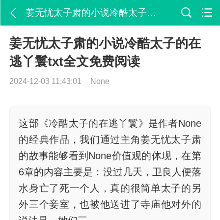
姜无忧太子肃的小说冷酷太子的在逃丫鬟txt全文免费阅读
姜无忧太子肃的小说冷酷太子的在
逃丫鬟txt全文免费阅读
2024-12-03 11:43:01
None
这部《冷酷太子的在逃丫鬟》是作者None
的经典作品，我们通过主角姜无忧太子肃
的故事能够看到None价值观的体现，在第
6章的内容主要是：没过几天，卫良人便落
水身亡了死一个人，真的很简单太子的另
外三个妾室，也被他送进了寺庙他对外的