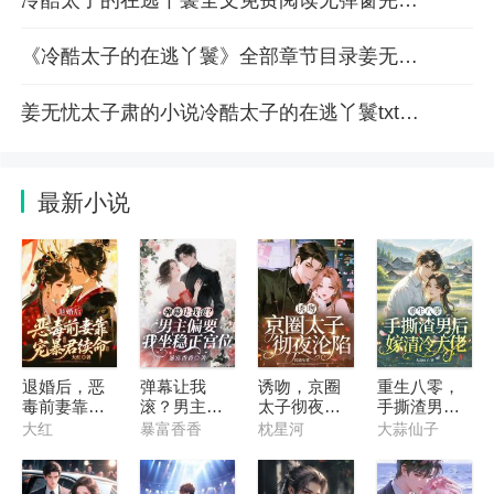
冷酷太子的在逃丫鬟全文免费阅读无弹窗完整版(女频)
《冷酷太子的在逃丫鬟》全部章节目录姜无忧太子肃在线阅读
姜无忧太子肃的小说冷酷太子的在逃丫鬟txt全文免费阅读
最新小说
退婚后，恶
弹幕让我
诱吻，京圈
重生八零，
毒前妻靠宠
滚？男主偏
太子彻夜沦
手撕渣男后
暴君续命
要我坐稳正
陷
嫁清冷大佬
大红
暴富香香
枕星河
大蒜仙子
宫位