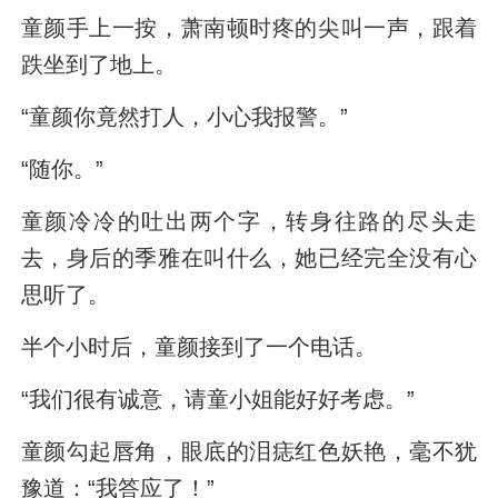
童颜手上一按，萧南顿时疼的尖叫一声，跟着
跌坐到了地上。
“童颜你竟然打人，小心我报警。”
“随你。”
童颜冷冷的吐出两个字，转身往路的尽头走
去，身后的季雅在叫什么，她已经完全没有心
思听了。
半个小时后，童颜接到了一个电话。
“我们很有诚意，请童小姐能好好考虑。”
童颜勾起唇角，眼底的泪痣红色妖艳，毫不犹
豫道：“我答应了！”