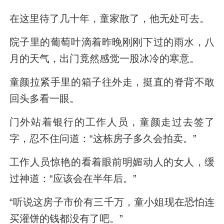
在这里待了几十年，童家散了，他无处可去。
院子里的葡萄叶滴着昨晚刚刚下过的雨水，八
月的天气，出门竟然感觉一股冰冷的寒意。
童颜拉紧手里的箱子往外走，挺直的脊背不敢
回头多看一眼。
门外站着银行的工作人员，童颜走过去签了
字，忍不住问道：“这栋房子多久会拍卖。”
工作人员惊艳的看着眼前明媚动人的女人，缓
过神道：“应该会在半年后。”
“听说这房子市价有三千万，童小姐现在恐怕连
买灌饼的钱都没有了吧。”