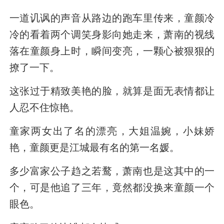
一道讥讽的声音从路边的跑车里传来，童颜冷
冷的看着两个调笑身影向她走来，萧南的视线
落在童颜身上时，瞬间变亮，一颗心被狠狠的
撩了一下。
这张过于精致美艳的脸，就算是面无表情都让
人忍不住惊艳。
童家两女出了名的漂亮，大姐温婉，小妹娇
艳，童颜更是江城最有名的第一名媛。
多少富家公子趋之若鹜，萧南也是这其中的一
个，可是他追了三年，竟然都没换来童颜一个
眼色。