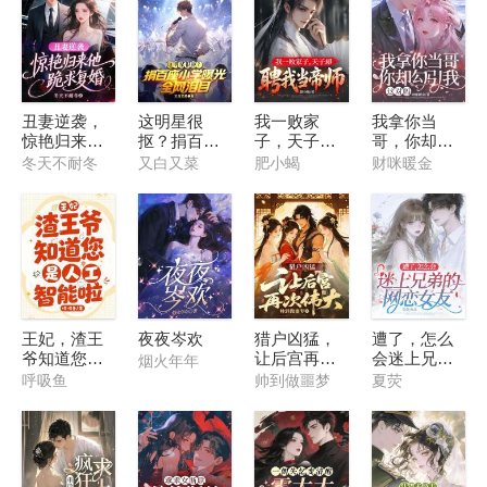
丑妻逆袭，
这明星很
我一败家
我拿你当
惊艳归来他
抠？捐百座
子，天子却
哥，你却勾
跪求复婚
小学曝光，
聘我当帝师
引我，这对
冬天不耐冬
又白又菜
肥小蝎
财咪暖金
全网泪目
吗
王妃，渣王
夜夜岑欢
猎户凶猛，
遭了，怎么
爷知道您是
让后宫再次
会迷上兄弟
烟火年年
人工智能啦
伟大
的网恋女友
呼吸鱼
帅到做噩梦
夏荧