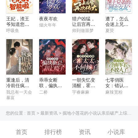
王妃，渣王
夜夜岑欢
猎户凶猛，
遭了，怎么
爷知道您是
让后宫再次
会迷上兄弟
烟火年年
人工智能啦
伟大
的网恋女友
呼吸鱼
帅到做噩梦
夏荧
重逢后，清
乖乖女断
一朝失忆变
七零俏医
冷前任疯狂
联，偏执靳
清醒，霍太
女：错认未
倒贴求上位
总却上瘾了
太不伺候了
婚夫，被小
我总有一天会
二桥
宇睿麻麻
麻辣宽粉
叔独宠
暴富
您的位置 :
首页
>
最新资讯
> 掘地小莲花的小说认亲后破产上综艺捡垃圾成顶流在线阅读无删减全文
首页
排行榜
资讯
小说库