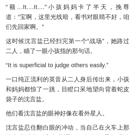
“额…It....It....”小孩妈妈卡了半天，挽尊
道：“宝啊，这里光线暗，看书对眼睛不好，咱
们先回家啊。”
这时候沈言盐已经扫完第一个“战场”，她路过
二人，瞄了一眼小孩指的那句话。
“It is superficial to judge others easily.”
一口纯正流利的英音从二人身后传出来，小孩
和妈妈都惊了一跳，目瞪口呆地望向背着蛇皮
袋子的沈言盐。
他们看沈言盐的眼神好像在看外星人。
沈言盐忍住翻白眼的冲动，当自己在火车上那