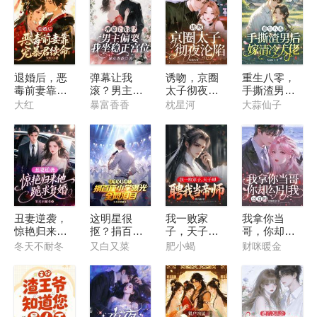
退婚后，恶
弹幕让我
诱吻，京圈
重生八零，
毒前妻靠宠
滚？男主偏
太子彻夜沦
手撕渣男后
暴君续命
要我坐稳正
陷
嫁清冷大佬
大红
暴富香香
枕星河
大蒜仙子
宫位
丑妻逆袭，
这明星很
我一败家
我拿你当
惊艳归来他
抠？捐百座
子，天子却
哥，你却勾
跪求复婚
小学曝光，
聘我当帝师
引我，这对
冬天不耐冬
又白又菜
肥小蝎
财咪暖金
全网泪目
吗