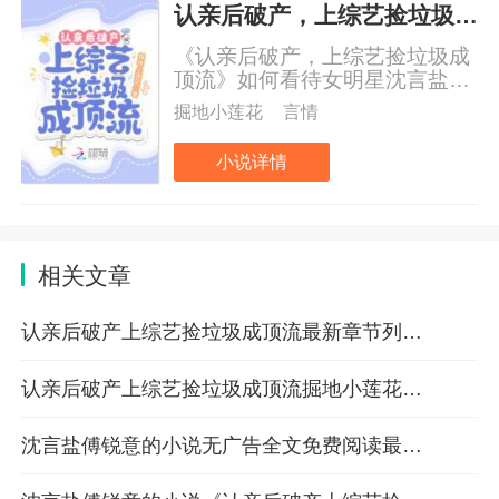
认亲后破产，上综艺捡垃圾成顶流
《认亲后破产，上综艺捡垃圾成
顶流》如何看待女明星沈言盐上
综艺捡垃圾？同行皱眉：这糊咖
掘地小莲花
言情
为了红啥都能干出来。路人摇
头：孩子你看，不好好读书以后
小说详情
就只能收废品网友谴责：和弱势
群体抢工作，真不要脸！面对质
疑，身怀学习系统的沈言盐波澜
不惊：捡垃圾有什么不好？等沈
言盐靠收废品带领弱势群体致
相关文章
富、获得国家专利、火遍全球的
时候，众人这才反应过来：大
认亲后破产上综艺捡垃圾成顶流最新章节列表 掘地小莲花小说在线阅读
佬！现在上车来得及吗？
认亲后破产上综艺捡垃圾成顶流掘地小莲花小说免费阅读精彩章节更新
沈言盐傅锐意的小说无广告全文免费阅读最新章节