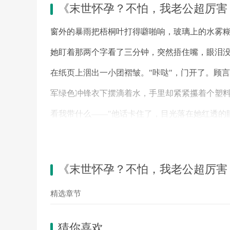
《末世怀孕？不怕，我老公超厉害
窗外的暴雨把梧桐叶打得噼啪响，玻璃上的水雾
她盯着那两个字看了三分钟，突然捂住嘴，眼泪
在纸页上洇出一小团褶皱。"咔哒"，门开了。顾
军绿色冲锋衣下摆滴着水，手里却紧紧攥着个塑料
看我带什么——"他话卡住了，目光落在她红透的
眼泪还在往下掉，嘴角却翘着，有点傻气："顾言
"顾言琛手里的蛋糕"啪"地砸在地上。他僵在那
《末世怀孕？不怕，我老公超厉害
小心翼翼地把她圈进怀里，轻得像怕碰碎了瓷娃娃
精选章节
指尖反复蹭着她的小腹，好像那儿藏着稀世珍宝。
"苏晚把脸埋进他胸口，听着他擂鼓似的心跳，"
猜你喜欢