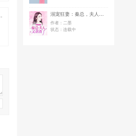
溺宠狂妻：秦总，夫人又虐渣了
上兄弟的网恋女友
作者：二墨
状态：
连载中