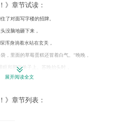
！》章节试读：
糊住了对面写字楼的招牌。
没头没脑地砸下来，
言琛浑身淌着水站在玄关，
袋，里面的草莓蛋糕还冒着白气。"晚晚，
眼眶和那张单子上。苏晚抬头时，
展开阅读全文
琛，我们有宝宝了。
儿，喉结滚了半天，突然大步冲过来，
！》章节列表：
。"啥时候查出来的？"他声音发颤，
"就今天下午，你出任务的时候。
本来想等你回来给你惊喜，