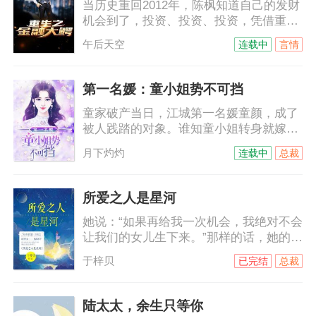
当历史重回2012年，陈枫知道自己的发财
情严重，在她放手前，意外发现自己怀
机会到了，投资、投资、投资，凭借重生
孕。或许……连老天都想让她的墓碑上刻
者的优势，一步步走向世界首富。
上陆禹凛妻子苏晚之墓吧。
午后天空
连载中
言情
第一名媛：童小姐势不可挡
童家破产当日，江城第一名媛童颜，成了
被人践踏的对象。谁知童小姐转身就嫁给
了，在床上躺了半年，都睁不开眼的活死
月下灼灼
连载中
总裁
人——陆霆骁。这下好了，笑话中的笑
料。就在所有人等着看陆少奶奶不忍寂
寞，红杏扒墙的狗血剧情时……陆霆骁醒
所爱之人是星河
了！呵……童颜要被赶出陆家了。所有人
她说：“如果再给我一次机会，我绝对不会
开始等啊等，等啊等……一直等到陆霆骁
让我们的女儿生下来。”那样的话，她的孩
把媳妇儿宠上天，他们连直视陆少奶奶的
子，就不会还没有好好看看这个世界，就
资格都没有了！
于梓贝
已完结
总裁
被自己的亲生父亲害死了……
陆太太，余生只等你