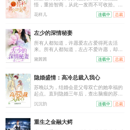
悟，重拾智商，从此一发而不可收拾。渣
男：“小甜，快准备寿礼去给我爸贺
花样儿
连载中
总裁
寿。”“不好意思，现在董事长是我，该进
贡的是他！”渣闺蜜：“小甜，这档婚恋节
目能不能交给我主持？”“你不是清纯的恋
左少的深情秘妻
爱都没谈过吗，想都别想！”她啪啪撕下渣
所有人都知道，许愿爱左占爱得死去活
男女的假脸，转身对上一双墨瞳：“打脸太
来。所有人都知道，左占不爱许愿，却深
爽别忘了自己是什么身份！”“什么身
爱另一个女人。直到几年后，失踪的许愿
份？”栾城言轻揽纤腰，脸不红心不
黛茜茜
连载中
总裁
高调归来。左占：许愿，我们还没离婚，
跳：“问问你肚子里的小太子爷～”
你是我的妻子。许愿笑得娇媚：左先生，
你是不是忘记，当年我们结婚领的是假证
隐婚盛情：高冷总裁入我心
了？
苏晚以为，结婚会是父母双亡的她幸福的
起点。直到隐婚三年后，查出脑瘤的苏晚
终于学会放手了。“陆禹凛，我们离婚
沉沉韵
连载中
总裁
吧。”面对她的反常，陆禹凛以为她在欲擒
故纵，黑眸如墨的盯着她：“苏晚，你费劲
一切手段不就是想成为真正的陆夫人么？
重生之金融大鳄
如今我成全你！”……隐婚曝光后，苏晚病