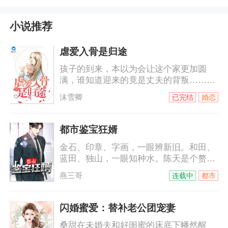
小说推荐
虐爱入骨是归途
孩子的到来，本以为会让这个家更加圆
满，谁知道迎来的竟是丈夫的背叛……她
发誓，一定不会让这对狗男女好过！而突
沫雪卿
已完结
婚恋
如其来的他让赵晓晓冰封的心再次融
化……
都市鉴宝狂婿
金石、印章、字画，一眼辨新旧。和田、
蓝田、独山，一眼知种水。陈天是个赘
婿，却让家主为其奉茶，让亲朋奉为神
燕三哥
连载中
都市
明，让老婆性福快乐；如是种种，自要从
鉴宝一事讲起……
闪婚蜜爱：替补老公团宠妻
桑甜在未婚夫和好闺蜜的床底下幡然醒