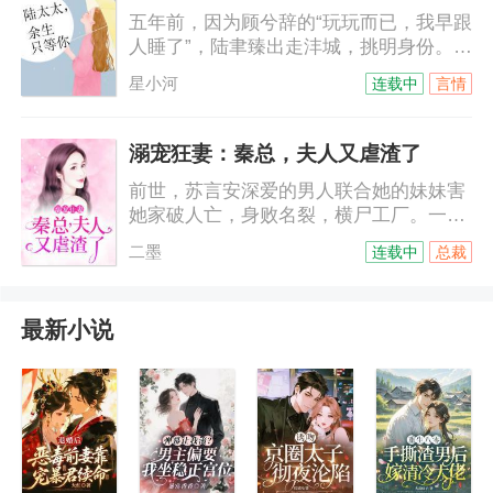
五年前，因为顾兮辞的“玩玩而已，我早跟
人睡了”，陆聿臻出走沣城，挑明身份。五
年暗无天日的生活，她有命等到他回来，
星小河
连载中
言情
却因一句“你不配”，被陆聿臻亲手推入地
狱，驾车坠海。顾兮辞这才明白，陆聿臻
才是真正的不归路。某天陆爷忽然醒悟，
溺宠狂妻：秦总，夫人又虐渣了
全方位无孔不入渗透顾小姐的生活。
前世，苏言安深爱的男人联合她的妹妹害
她家破人亡，身败名裂，横尸工厂。一朝
重生回十八岁，她要改写命运，手撕渣
二墨
连载中
总裁
男！玩虐白莲花！只是，这个她不想沾染
的危险男人为什么总是缠着她？
最新小说