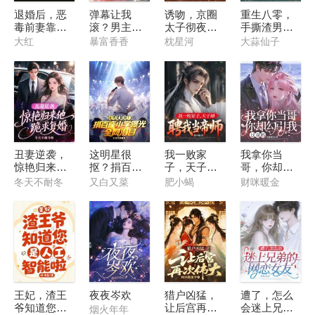
退婚后，恶
弹幕让我
诱吻，京圈
重生八零，
毒前妻靠宠
滚？男主偏
太子彻夜沦
手撕渣男后
暴君续命
要我坐稳正
陷
嫁清冷大佬
大红
暴富香香
枕星河
大蒜仙子
宫位
丑妻逆袭，
这明星很
我一败家
我拿你当
惊艳归来他
抠？捐百座
子，天子却
哥，你却勾
跪求复婚
小学曝光，
聘我当帝师
引我，这对
冬天不耐冬
又白又菜
肥小蝎
财咪暖金
全网泪目
吗
王妃，渣王
夜夜岑欢
猎户凶猛，
遭了，怎么
爷知道您是
让后宫再次
会迷上兄弟
烟火年年