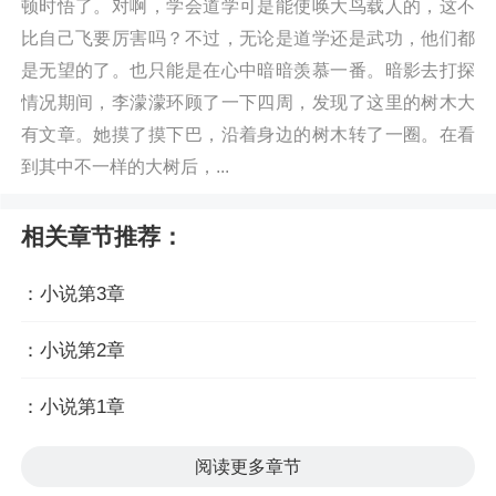
顿时悟了。对啊，学会道学可是能使唤大鸟载人的，这不
比自己飞要厉害吗？不过，无论是道学还是武功，他们都
是无望的了。也只能是在心中暗暗羡慕一番。暗影去打探
情况期间，李濛濛环顾了一下四周，发现了这里的树木大
有文章。她摸了摸下巴，沿着身边的树木转了一圈。在看
到其中不一样的大树后，...
相关章节推荐：
：小说第3章
：小说第2章
：小说第1章
阅读更多章节