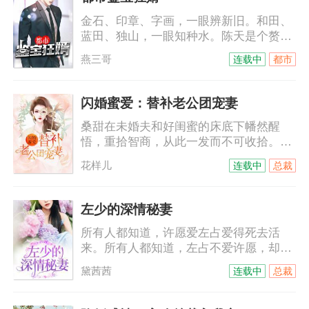
金石、印章、字画，一眼辨新旧。和田、
蓝田、独山，一眼知种水。陈天是个赘
婿，却让家主为其奉茶，让亲朋奉为神
燕三哥
连载中
都市
明，让老婆性福快乐；如是种种，自要从
鉴宝一事讲起……
闪婚蜜爱：替补老公团宠妻
桑甜在未婚夫和好闺蜜的床底下幡然醒
悟，重拾智商，从此一发而不可收拾。渣
男：“小甜，快准备寿礼去给我爸贺
花样儿
连载中
总裁
寿。”“不好意思，现在董事长是我，该进
贡的是他！”渣闺蜜：“小甜，这档婚恋节
目能不能交给我主持？”“你不是清纯的恋
左少的深情秘妻
爱都没谈过吗，想都别想！”她啪啪撕下渣
所有人都知道，许愿爱左占爱得死去活
男女的假脸，转身对上一双墨瞳：“打脸太
来。所有人都知道，左占不爱许愿，却深
爽别忘了自己是什么身份！”“什么身
爱另一个女人。直到几年后，失踪的许愿
份？”栾城言轻揽纤腰，脸不红心不
黛茜茜
连载中
总裁
高调归来。左占：许愿，我们还没离婚，
跳：“问问你肚子里的小太子爷～”
你是我的妻子。许愿笑得娇媚：左先生，
你是不是忘记，当年我们结婚领的是假证