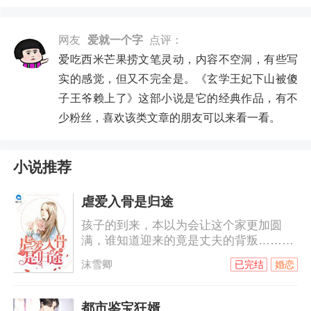
网友
爱就一个字
点评：
爱吃西米芒果捞文笔灵动，内容不空洞，有些写
实的感觉，但又不完全是。《玄学王妃下山被傻
子王爷赖上了》这部小说是它的经典作品，有不
少粉丝，喜欢该类文章的朋友可以来看一看。
小说推荐
虐爱入骨是归途
孩子的到来，本以为会让这个家更加圆
满，谁知道迎来的竟是丈夫的背叛……她
发誓，一定不会让这对狗男女好过！而突
沫雪卿
已完结
婚恋
如其来的他让赵晓晓冰封的心再次融
化……
都市鉴宝狂婿