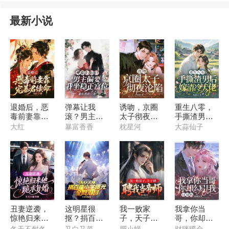
的危险男人为什么总是缠着她？
最新小说
退婚后，恶
弹幕让我
诱吻，京圈
重生八零，
毒前妻靠宠
滚？男主偏
太子彻夜沦
手撕渣男后
暴君续命
要我坐稳正
陷
嫁清冷大佬
大红
暴富香香
枕星河
大蒜仙子
宫位
丑妻逆袭，
这明星很
我一败家
我拿你当
惊艳归来他
抠？捐百座
子，天子却
哥，你却勾
跪求复婚
小学曝光，
聘我当帝师
引我，这对
冬天不耐冬
又白又菜
肥小蝎
财咪暖金