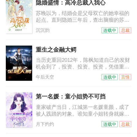
隐婚盛情：高冷总裁入我心
了？
苏晚以为，结婚会是父母双亡的她幸福的
起点。直到隐婚三年后，查出脑瘤的苏晚
终于学会放手了。“陆禹凛，我们离婚
沉沉韵
连载中
总裁
吧。”面对她的反常，陆禹凛以为她在欲擒
故纵，黑眸如墨的盯着她：“苏晚，你费劲
一切手段不就是想成为真正的陆夫人么？
重生之金融大鳄
如今我成全你！”……隐婚曝光后，苏晚病
当历史重回2012年，陈枫知道自己的发财
情严重，在她放手前，意外发现自己怀
机会到了，投资、投资、投资，凭借重生
孕。或许……连老天都想让她的墓碑上刻
者的优势，一步步走向世界首富。
上陆禹凛妻子苏晚之墓吧。
午后天空
连载中
言情
第一名媛：童小姐势不可挡
童家破产当日，江城第一名媛童颜，成了
被人践踏的对象。谁知童小姐转身就嫁给
了，在床上躺了半年，都睁不开眼的活死
月下灼灼
连载中
总裁
人——陆霆骁。这下好了，笑话中的笑
料。就在所有人等着看陆少奶奶不忍寂