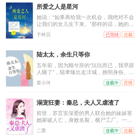
寞，红杏扒墙的狗血剧情时……陆霆骁醒
所爱之人是星河
了！呵……童颜要被赶出陆家了。所有人
她说：“如果再给我一次机会，我绝对不会
开始等啊等，等啊等……一直等到陆霆骁
让我们的女儿生下来。”那样的话，她的孩
把媳妇儿宠上天，他们连直视陆少奶奶的
子，就不会还没有好好看看这个世界，就
资格都没有了！
于梓贝
已完结
总裁
被自己的亲生父亲害死了……
陆太太，余生只等你
五年前，因为顾兮辞的“玩玩而已，我早跟
人睡了”，陆聿臻出走沣城，挑明身份。五
年暗无天日的生活，她有命等到他回来，
星小河
连载中
言情
却因一句“你不配”，被陆聿臻亲手推入地
狱，驾车坠海。顾兮辞这才明白，陆聿臻
才是真正的不归路。某天陆爷忽然醒悟，
溺宠狂妻：秦总，夫人又虐渣了
全方位无孔不入渗透顾小姐的生活。
前世，苏言安深爱的男人联合她的妹妹害
她家破人亡，身败名裂，横尸工厂。一朝
重生回十八岁，她要改写命运，手撕渣
二墨
连载中
总裁
男！玩虐白莲花！只是，这个她不想沾染