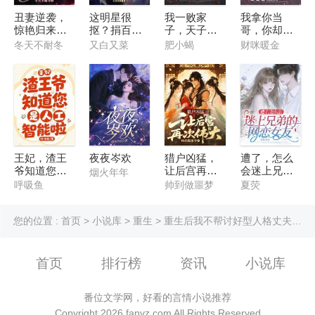
丑妻逆袭，
这明星很
我一败家
我拿你当
惊艳归来他
抠？捐百座
子，天子却
哥，你却勾
跪求复婚
小学曝光，
聘我当帝师
引我，这对
冬天不耐冬
又白又菜
肥小蝎
财咪暖金
全网泪目
吗
王妃，渣王
夜夜岑欢
猎户凶猛，
遭了，怎么
爷知道您是
让后宫再次
会迷上兄弟
烟火年年
人工智能啦
伟大
的网恋女友
呼吸鱼
帅到做噩梦
夏荧
您的位置 :
首页
>
小说库
>
重生
> 重生后我不帮讨好型人格丈夫擦屁股，他悔疯了
首页
排行榜
资讯
小说库
番位文学网，好看的言情小说推荐
Copyright 2026 fanvz.com All Rights Reserved