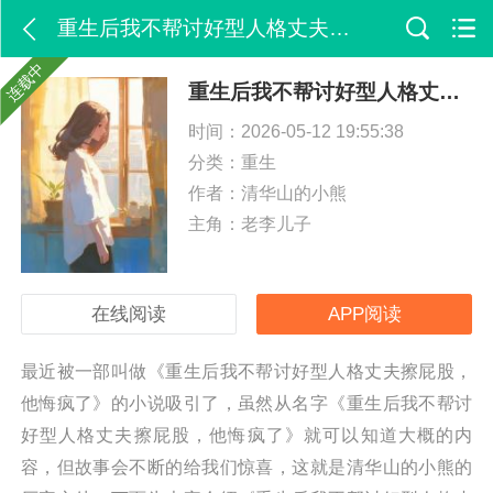
重生后我不帮讨好型人格丈夫擦屁股，他悔疯了
连载中
重生后我不帮讨好型人格丈夫擦屁股，他悔疯了
时间：2026-05-12 19:55:38
分类：
重生
作者：清华山的小熊
主角：老李儿子
在线阅读
APP阅读
最近被一部叫做《重生后我不帮讨好型人格丈夫擦屁股，
他悔疯了》的小说吸引了，虽然从名字《重生后我不帮讨
好型人格丈夫擦屁股，他悔疯了》就可以知道大概的内
容，但故事会不断的给我们惊喜，这就是清华山的小熊的