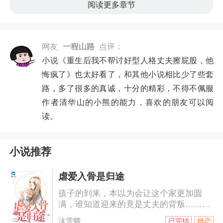
阅读更多章节
网友
一程山路
点评：
小说《重生后我不帮讨好型人格丈夫擦屁股，他
悔疯了》也太好看了，和其他小说相比少了些套
路，多了很多的真诚，十分的精彩，不得不佩服
作者清华山的小熊的能力，喜欢的朋友可以阅
读。
小说推荐
虐爱入骨是归途
孩子的到来，本以为会让这个家更加圆
满，谁知道迎来的竟是丈夫的背叛……她
发誓，一定不会让这对狗男女好过！而突
沫雪卿
已完结
婚恋