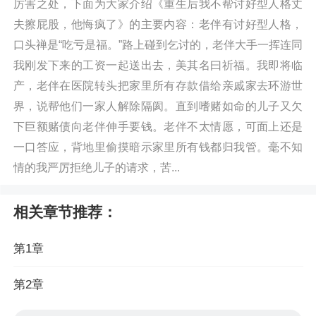
厉害之处，下面为大家介绍《重生后我不帮讨好型人格丈
夫擦屁股，他悔疯了》的主要内容：老伴有讨好型人格，
口头禅是“吃亏是福。”路上碰到乞讨的，老伴大手一挥连同
我刚发下来的工资一起送出去，美其名曰祈福。我即将临
产，老伴在医院转头把家里所有存款借给亲戚家去环游世
界，说帮他们一家人解除隔阂。直到嗜赌如命的儿子又欠
下巨额赌债向老伴伸手要钱。老伴不太情愿，可面上还是
一口答应，背地里偷摸暗示家里所有钱都归我管。毫不知
情的我严厉拒绝儿子的请求，苦...
相关章节推荐：
第1章
第2章