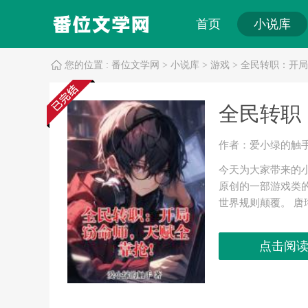
首页
小说库
搜索
您的位置 :
番位文学网
>
小说库
>
游戏
> 全民转职：开
全民转职
作者：爱小绿的触
今天为大家带来的
原创的一部游戏类
世界规则颠覆。 
得强大的力量，从
转职成为唯一隐藏职
点击阅
是元素法师吗？怎么
放了个禁咒。”
...