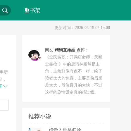
书架
更新时间：2026-03-18 02:15:08
网友
精钢互撸娃
点评：
《全民转职：开局窃命师，天赋
全靠抢!》中的唐珩林嫣然是主
角，主角好像有点不一样，给了
手所
读者太大的惊喜，主要是前后反
实，
差太大，段位晋升的太快，不过
转职获
开
这样的剧情设定真的很过瘾。
统，
唐珩不
前面
推荐小说
虐爱入骨是归途