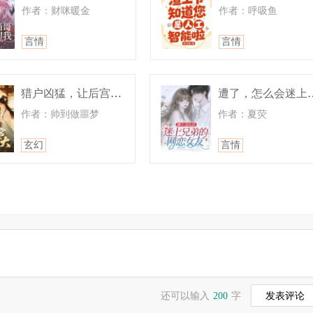
，若在持有期间以该能力击杀原主，则该能力将永久烙印在窃命师
作者：财咪暖金
作者：呼吸鱼
言情
言情
面板”(名称、等级、技能描述)，模拟其他职业能量波动。伪装效果
猎户凶猛，让后宫再次伟大
遭了，怎么会迷
作者：帅到做噩梦
作者：夏荧
6%生命值，伤口急速愈合】
玄幻
言情
还可以输入
200
字
发表评论