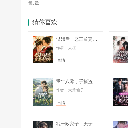
第5章
【职业：X级窃命师(唯一隐藏性)B级牧师】
【等级2级】
猜你喜欢
【经验值：50/200】
【力量：33点】
退婚后，恶毒前妻靠宠暴君续命
作者：大红
【敏捷：35点】
言情
【智力：34点】
【精神力：40点】
重生八零，手撕渣男后嫁清冷大佬
【职业天赋】
作者：大蒜仙子
【命相窥视(2级)：双眼可洞悉万物“命格”。视
言情
【窃命之手(2级)：发动后接触目标，强制从目标
窃取瞬间，目标将承受该天赋11分钟内无法使用的
我一败家子，天子却聘我当帝师