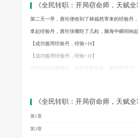
《全民转职：开局窃命师，天赋全
第二天一早，唐珩便收到了林嫣然寄来的经验丹
拿起经验丹，唐珩张嘴吃了几粒，脑海中瞬间响
【成功服用经验丹，经验+10】
【成功服用经验丹，经验+10】
连续的提示音响起，仅仅片刻功夫，唐珩便升了
这效率，太高了。
怪不得有钱人升级这么快，拿药当糖豆嗑，能不
《全民转职：开局窃命师，天赋全
唐珩心里暗爽，这可比他打坐冥想升级快多了。
第1章
十分钟后，唐珩便迎来了他的第一次升级。
第3章
【宿主：唐珩】