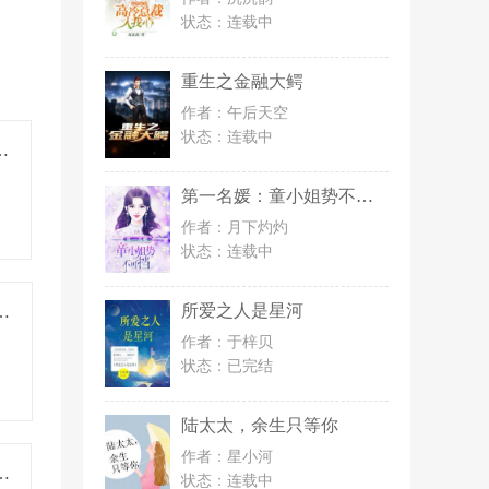
状态：
连载中
重生之金融大鳄
作者：午后天空
状态：
连载中
太子彻夜沦陷
第一名媛：童小姐势不可挡
作者：月下灼灼
状态：
连载中
所爱之人是星河
百座小学曝光，全网泪目
作者：于梓贝
状态：
已完结
陆太太，余生只等你
)】
作者：星小河
知道您是人工智能啦
状态：
连载中