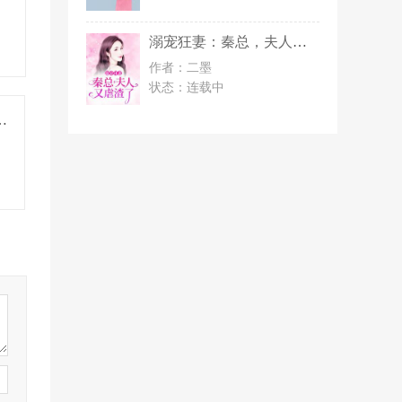
面板
溺宠狂妻：秦总，夫人又虐渣了
持续
作者：二墨
状态：
连载中
上兄弟的网恋女友