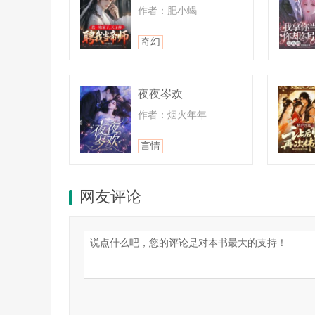
【命渊归藏(2级)：被“窃命之手”剽窃过的能力
作者：肥小蝎
中，进化为专属技能。0/4】
奇幻
【命格伪装(2级)：可自由编辑对外显示的“职业
6分钟，但使用窃取能力时会暴露真实波动。】
夜夜岑欢
【万象命劫(觉醒技)：等级不足，待解锁】
作者：烟火年年
【孢子愈合：释放翠绿光雾笼罩目标，瞬间恢复 1
言情
【时间持续：六天】
等级提升，属性增加。
网友评论
命渊归藏的技能收藏空间也由2变成了4。
技能等级也随之提升。
“看来2级之后是不光属性，技能等级也会提升。”
“而且窃取来的孢子愈合竟然也会跟着提升等级。”