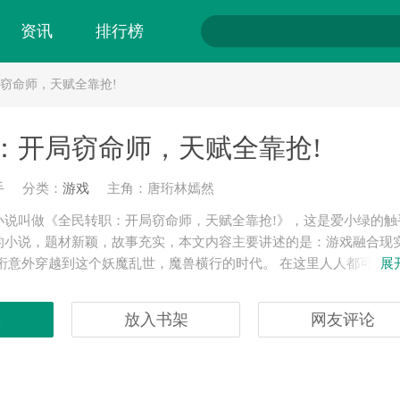
资讯
排行榜
局窃命师，天赋全靠抢!
：开局窃命师，天赋全靠抢!
手
分类：
游戏
主角：唐珩林嫣然
小说叫做《全民转职：开局窃命师，天赋全靠抢!》，这是爱小绿的触
的小说，题材新颖，故事充实，本文内容主要讲述的是：
游戏融合现
唐珩意外穿越到这个妖魔乱世，魔兽横行的时代。 在这里人人都可以
展
而与妖魔抗衡，保家卫国。 高三转职仪式，唐珩意外觉醒最强职业系
业窃命师，他发现自己竟然可以剽窃别人的职业天赋...... “特么的
读
放入书架
网友评论
会用剑！” “别说了，我亲眼看到唐珩用肉身顶着一堆法术，跑到最