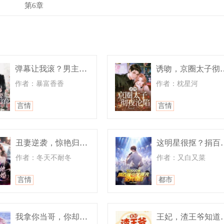
第6章
弹幕让我滚？男主偏要我坐稳正宫位
诱吻，京圈
作者：暴富香香
作者：枕星河
言情
言情
丑妻逆袭，惊艳归来他跪求复婚
这明星很抠？捐
作者：冬天不耐冬
作者：又白又菜
线聚焦时，自动解析视野内目标的职业面板(视等级而定)。】
言情
都市
职业中剽窃一项指定天赋或技能，持续 5分钟。
惩罚，且遭受短暂“命格反噬”(随机负面状态，如眩晕、属性衰减
我拿你当哥，你却勾引我，这对吗
王妃，渣王爷