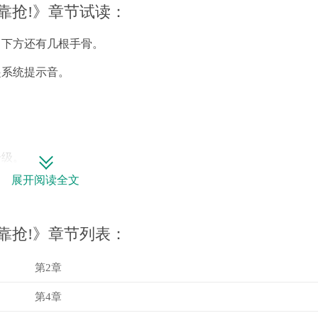
靠抢!》章节试读：
，下方还有几根手骨。
起系统提示音。
一级。
展开阅读全文
快吗。
靠抢!》章节列表：
第2章
第4章